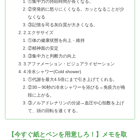
①集中力の持続時間が長くなる。
②突発的に怒りにくくなる。カッとなることが少
なくなる
③記憶を司る灰白質が大きくなる。
2.エクササイズ
①体の健康状態を向上・維持
②精神面の安定
③集中力と判断力の向上
3.アファメーション・ビジュアライゼーション
4.冷水シャワー(Cold shower)
①代謝を最大4.5倍にまで引き上げてくれる。
②30～90秒の冷水シャワーを浴びる→免疫力が格
段に上がる。
③ノルアドレナリンの分泌→血圧や心拍数を上げ
て、頭の回転を速くする。
【今すぐ紙とペンを用意しろ！】メモを取